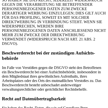
SO HABEN SIE DAS RECHT, JEDERZEIT WIDERSPRUCH
GEGEN DIE VERARBEITUNG SIE BETREFFENDER
PERSONENBEZOGENER DATEN ZUM ZWECKE
DERARTIGER WERBUNG EINZULEGEN; DIES GILT AUCH
FÜR DAS PROFILING, SOWEIT ES MIT SOLCHER
DIREKTWERBUNG IN VERBINDUNG STEHT. WENN SIE
WIDERSPRECHEN, WERDEN IHRE
PERSONENBEZOGENEN DATEN ANSCHLIESSEND NICHT
MEHR ZUM ZWECKE DER DIREKTWERBUNG
VERWENDET (WIDERSPRUCH NACH ART. 21 ABS. 2
DSGVO).
Beschwerde­recht bei der zuständigen Aufsichts­
behörde
Im Falle von Verstößen gegen die DSGVO steht den Betroffenen
ein Beschwerderecht bei einer Aufsichtsbehörde, insbesondere in
dem Mitgliedstaat ihres gewöhnlichen Aufenthalts, ihres
Arbeitsplatzes oder des Orts des mutmaßlichen Verstoßes zu. Das
Beschwerderecht besteht unbeschadet anderweitiger
verwaltungsrechtlicher oder gerichtlicher Rechtsbehelfe.
Recht auf Daten­übertrag­barkeit
Sie haben das Recht, Daten, die wir auf Grundlage Ihrer