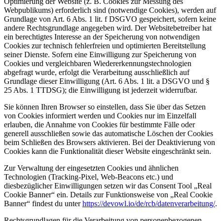
Optimierung der Website (z. B. Cookies zur Messung des
Webpublikums) erforderlich sind (notwendige Cookies), werden auf
Grundlage von Art. 6 Abs. 1 lit. f DSGVO gespeichert, sofern keine
andere Rechtsgrundlage angegeben wird. Der Websitebetreiber hat
ein berechtigtes Interesse an der Speicherung von notwendigen
Cookies zur technisch fehlerfreien und optimierten Bereitstellung
seiner Dienste. Sofern eine Einwilligung zur Speicherung von
Cookies und vergleichbaren Wiedererkennungstechnologien
abgefragt wurde, erfolgt die Verarbeitung ausschließlich auf
Grundlage dieser Einwilligung (Art. 6 Abs. 1 lit. a DSGVO und §
25 Abs. 1 TTDSG); die Einwilligung ist jederzeit widerrufbar.
Sie können Ihren Browser so einstellen, dass Sie über das Setzen
von Cookies informiert werden und Cookies nur im Einzelfall
erlauben, die Annahme von Cookies für bestimmte Fälle oder
generell ausschließen sowie das automatische Löschen der Cookies
beim Schließen des Browsers aktivieren. Bei der Deaktivierung von
Cookies kann die Funktionalität dieser Website eingeschränkt sein.
Zur Verwaltung der eingesetzten Cookies und ähnlichen
Technologien (Tracking-Pixel, Web-Beacons etc.) und
diesbezüglicher Einwilligungen setzen wir das Consent Tool „Real
Cookie Banner“ ein. Details zur Funktionsweise von „Real Cookie
Banner“ findest du unter
https://devowl.io/de/rcb/datenverarbeitung/
.
Rechtsgrundlagen für die Verarbeitung von personenbezogenen